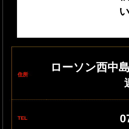
い
ローソン西中
住所
0
TEL